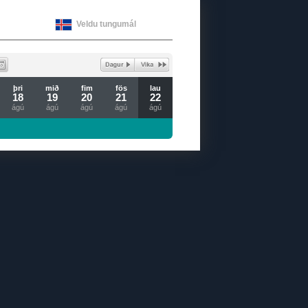
Veldu tungumál
þri
mið
fim
fös
lau
18
19
20
21
22
ágú
ágú
ágú
ágú
ágú