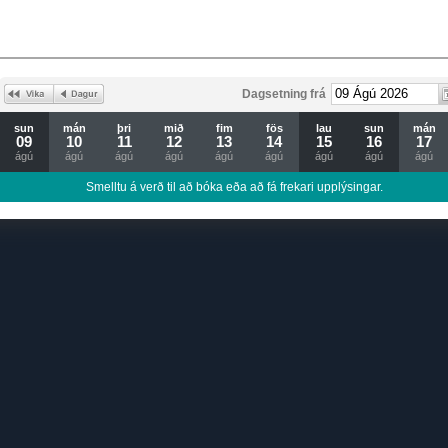
Dagsetning frá
sun
mán
þri
mið
fim
fös
lau
sun
mán
09
10
11
12
13
14
15
16
17
ágú
ágú
ágú
ágú
ágú
ágú
ágú
ágú
ágú
Smelltu á verð til að bóka eða að fá frekari upplýsingar.