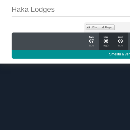
Haka Lodges
fös
lau
sun
07
08
09
ágú
ágú
ágú
Smelltu á ver