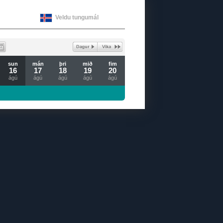
Veldu tungumál
sun
mán
þri
mið
fim
16
17
18
19
20
ágú
ágú
ágú
ágú
ágú