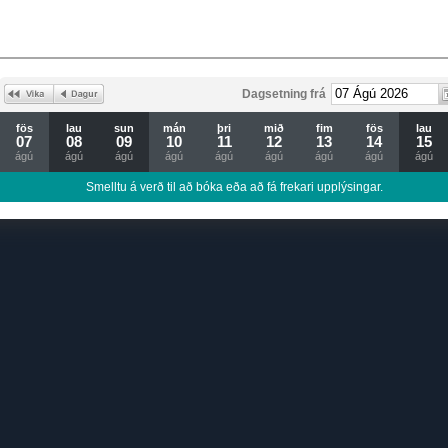
Dagsetning frá
fös
lau
sun
mán
þri
mið
fim
fös
lau
07
08
09
10
11
12
13
14
15
ágú
ágú
ágú
ágú
ágú
ágú
ágú
ágú
ágú
Smelltu á verð til að bóka eða að fá frekari upplýsingar.