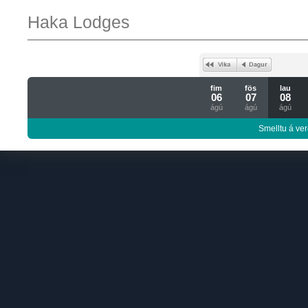
Haka Lodges
fim
fös
lau
06
07
08
ágú
ágú
ágú
Smelltu á ver