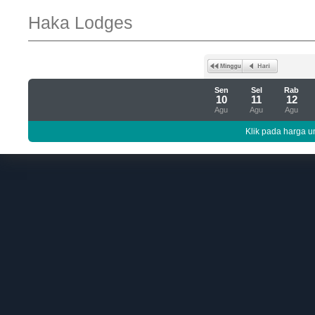
Haka Lodges
Sen
Sel
Rab
10
11
12
Agu
Agu
Agu
Klik pada harga un