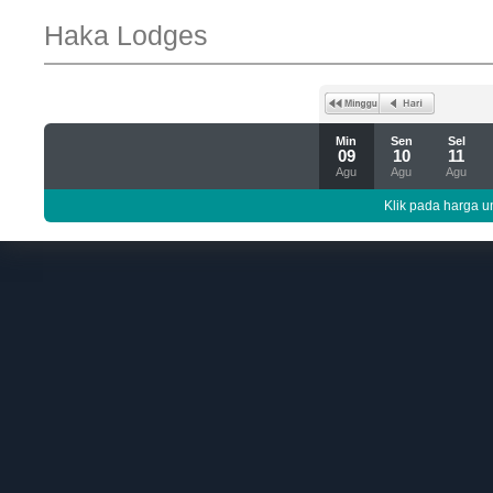
Haka Lodges
Min
Sen
Sel
09
10
11
Agu
Agu
Agu
Klik pada harga un