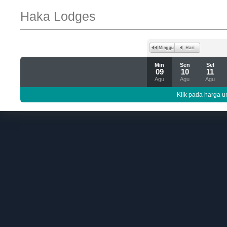
Haka Lodges
Min
Sen
Sel
09
10
11
Agu
Agu
Agu
Klik pada harga un