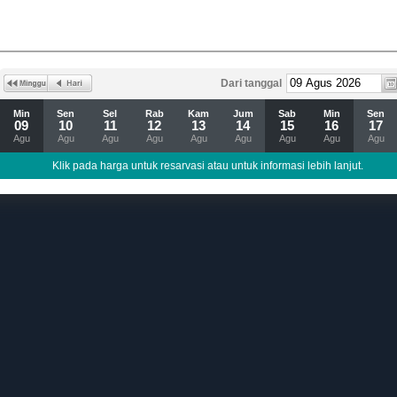
Dari tanggal
Min
Sen
Sel
Rab
Kam
Jum
Sab
Min
Sen
09
10
11
12
13
14
15
16
17
Agu
Agu
Agu
Agu
Agu
Agu
Agu
Agu
Agu
Klik pada harga untuk resarvasi atau untuk informasi lebih lanjut.