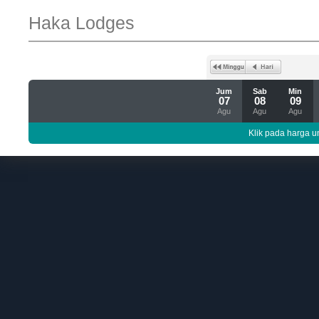
Haka Lodges
Jum
Sab
Min
07
08
09
Agu
Agu
Agu
Klik pada harga un