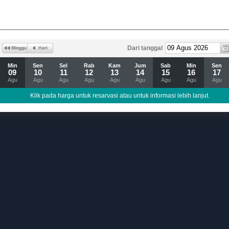
Dari tanggal
Min
Sen
Sel
Rab
Kam
Jum
Sab
Min
Sen
09
10
11
12
13
14
15
16
17
Agu
Agu
Agu
Agu
Agu
Agu
Agu
Agu
Agu
Klik pada harga untuk resarvasi atau untuk informasi lebih lanjut.