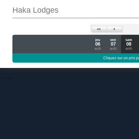
Haka Lodges
jeu
ven
sam
06
07
08
août
août
août
Cliquez sur un prix 