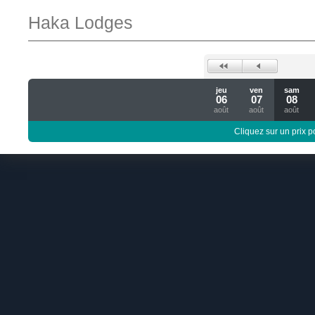
Haka Lodges
jeu
ven
sam
06
07
08
août
août
août
Cliquez sur un prix 