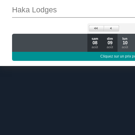
Haka Lodges
sam
dim
lun
08
09
10
août
août
août
Cliquez sur un prix 