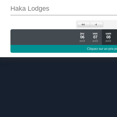
Haka Lodges
jeu
ven
sam
06
07
08
août
août
août
Cliquez sur un prix 