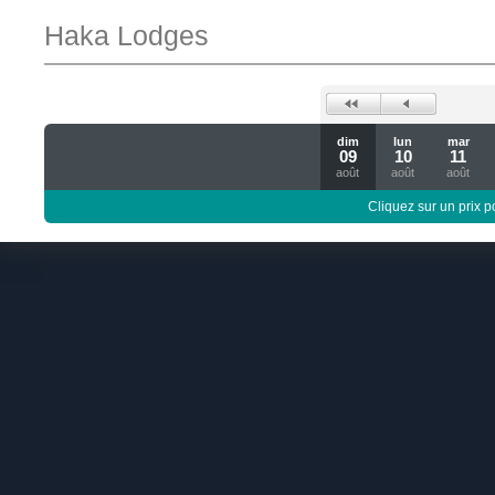
Haka Lodges
dim
lun
mar
09
10
11
août
août
août
Cliquez sur un prix 