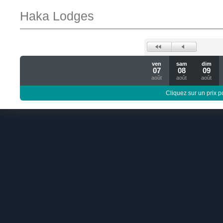
Haka Lodges
ven
sam
dim
07
08
09
août
août
août
Cliquez sur un prix 