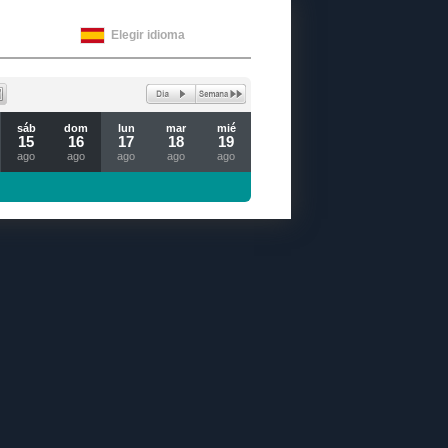
Elegir idioma
sáb
dom
lun
mar
mié
15
16
17
18
19
ago
ago
ago
ago
ago