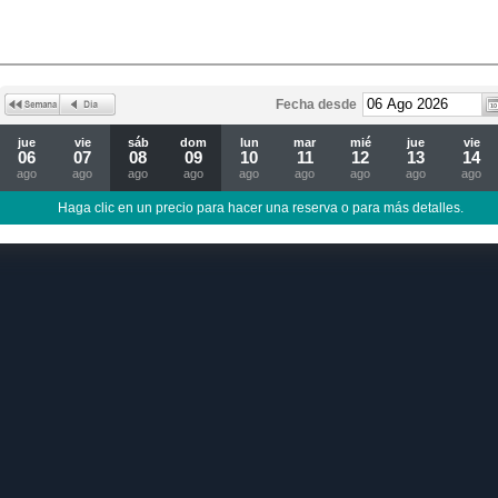
Fecha desde
jue
vie
sáb
dom
lun
mar
mié
jue
vie
06
07
08
09
10
11
12
13
14
ago
ago
ago
ago
ago
ago
ago
ago
ago
Haga clic en un precio para hacer una reserva o para más detalles.