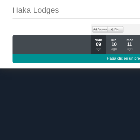
Haka Lodges
dom
lun
mar
09
10
11
ago
ago
ago
Haga clic en un pre