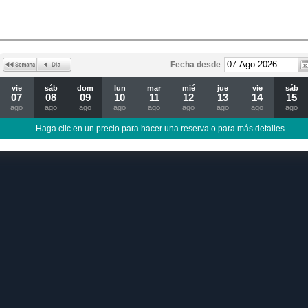
Fecha desde
vie
sáb
dom
lun
mar
mié
jue
vie
sáb
07
08
09
10
11
12
13
14
15
ago
ago
ago
ago
ago
ago
ago
ago
ago
Haga clic en un precio para hacer una reserva o para más detalles.