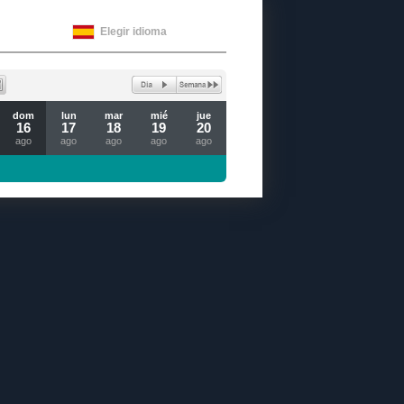
Elegir idioma
dom
lun
mar
mié
jue
16
17
18
19
20
ago
ago
ago
ago
ago