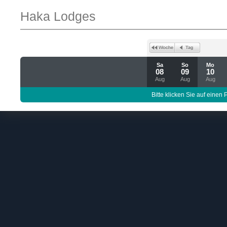
Haka Lodges
Sa
So
Mo
08
09
10
Aug
Aug
Aug
Bitte klicken Sie auf einen