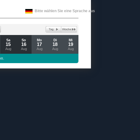
Bitte wählen Sie eine Sprache aus
Sa
So
Mo
Di
Mi
15
16
17
18
19
Aug
Aug
Aug
Aug
Aug
en.