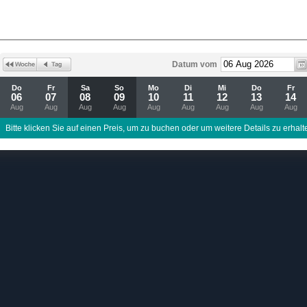
Datum vom
Do
Fr
Sa
So
Mo
Di
Mi
Do
Fr
06
07
08
09
10
11
12
13
14
Aug
Aug
Aug
Aug
Aug
Aug
Aug
Aug
Aug
Bitte klicken Sie auf einen Preis, um zu buchen oder um weitere Details zu erhalt