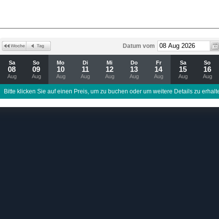
Datum vom
Sa
So
Mo
Di
Mi
Do
Fr
Sa
So
08
09
10
11
12
13
14
15
16
Aug
Aug
Aug
Aug
Aug
Aug
Aug
Aug
Aug
Bitte klicken Sie auf einen Preis, um zu buchen oder um weitere Details zu erhalt