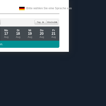
Bitte wählen Sie eine Sprache aus
Mo
Di
Mi
Do
Fr
17
18
19
20
21
Aug
Aug
Aug
Aug
Aug
en.