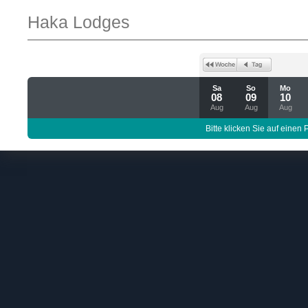
Haka Lodges
Sa
So
Mo
08
09
10
Aug
Aug
Aug
Bitte klicken Sie auf einen