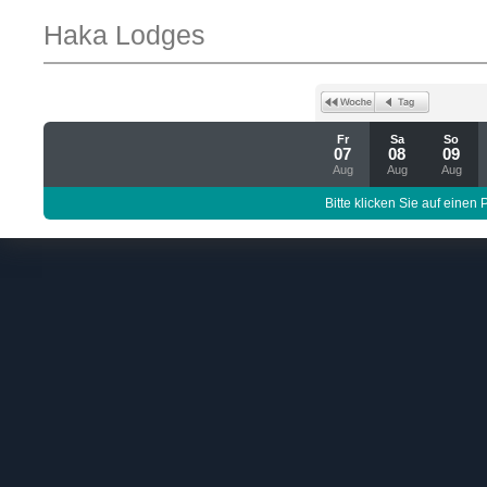
Haka Lodges
Fr
Sa
So
07
08
09
Aug
Aug
Aug
Bitte klicken Sie auf einen