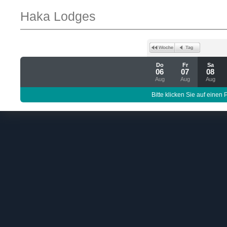
Haka Lodges
Do
Fr
Sa
06
07
08
Aug
Aug
Aug
Bitte klicken Sie auf einen