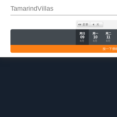
TamarindVillas
周日
周一
周二
09
10
11
8月
8月
8月
按一下價