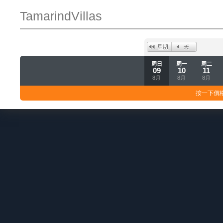
TamarindVillas
周日
周一
周二
09
10
11
8月
8月
8月
按一下價