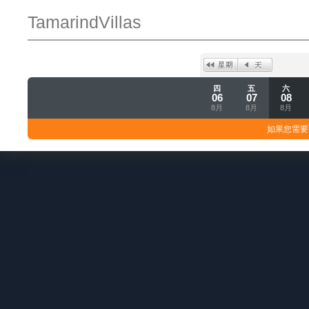
TamarindVillas
四
五
六
06
07
08
8月
8月
8月
如果您需要