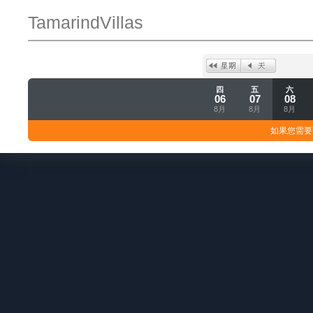
TamarindVillas
四
五
六
06
07
08
8月
8月
8月
如果您需要