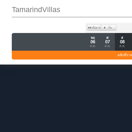
TamarindVillas
พฤ
ศ
ส
06
07
08
ส.ค.
ส.ค.
ส.ค.
คลิกที่รา