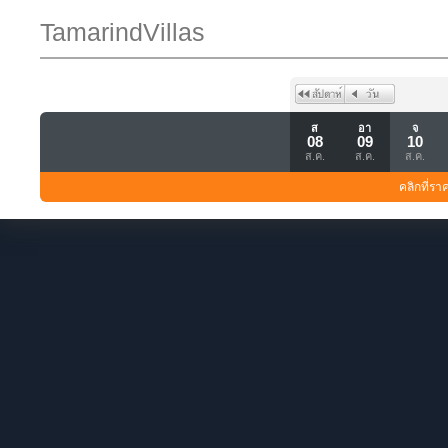
TamarindVillas
ส
อา
จ
08
09
10
ส.ค.
ส.ค.
ส.ค.
คลิกที่รา