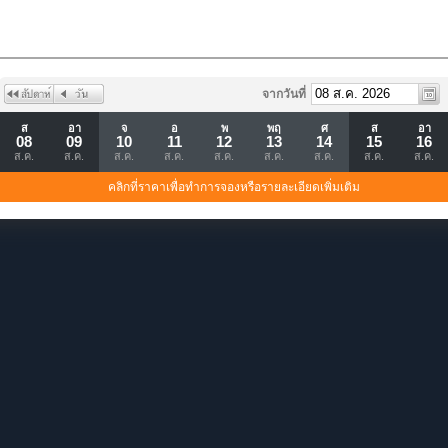
จากวันที่
ส
อา
จ
อ
พ
พฤ
ศ
ส
อา
08
09
10
11
12
13
14
15
16
ส.ค.
ส.ค.
ส.ค.
ส.ค.
ส.ค.
ส.ค.
ส.ค.
ส.ค.
ส.ค.
คลิกที่ราคาเพื่อทำการจองหรือรายละเอียดเพิ่มเติม