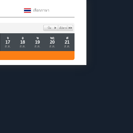
เลือกภาษา
จ
อ
พ
พฤ
ศ
17
18
19
20
21
ส.ค.
ส.ค.
ส.ค.
ส.ค.
ส.ค.