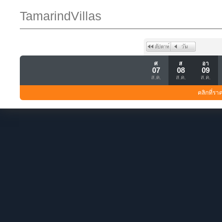
TamarindVillas
ศ
ส
อา
07
08
09
ส.ค.
ส.ค.
ส.ค.
คลิกที่รา