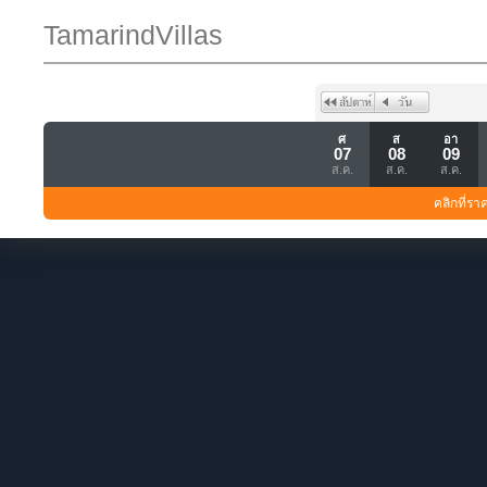
TamarindVillas
ศ
ส
อา
07
08
09
ส.ค.
ส.ค.
ส.ค.
คลิกที่รา