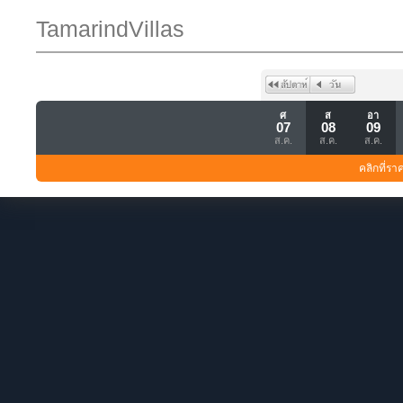
TamarindVillas
ศ
ส
อา
07
08
09
ส.ค.
ส.ค.
ส.ค.
คลิกที่รา