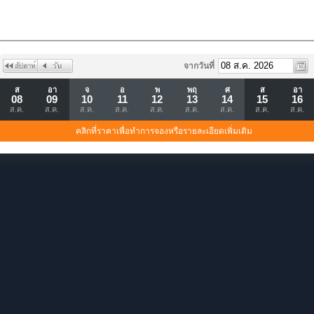
จากวันที่
ส
อา
จ
อ
พ
พฤ
ศ
ส
อา
08
09
10
11
12
13
14
15
16
ส.ค.
ส.ค.
ส.ค.
ส.ค.
ส.ค.
ส.ค.
ส.ค.
ส.ค.
ส.ค.
คลิกที่ราคาเพื่อทำการจองหรือรายละเอียดเพิ่มเติม