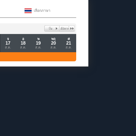
เลือกภาษา
จ
อ
พ
พฤ
ศ
17
18
19
20
21
ส.ค.
ส.ค.
ส.ค.
ส.ค.
ส.ค.