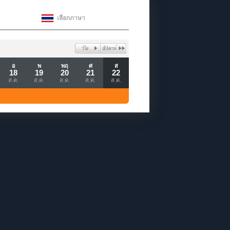
เลือกภาษา
อ
พ
พฤ
ศ
ส
18
19
20
21
22
ส.ค.
ส.ค.
ส.ค.
ส.ค.
ส.ค.