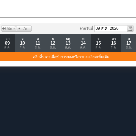
จากวันที่
อา
จ
อ
พ
พฤ
ศ
ส
อา
จ
09
10
11
12
13
14
15
16
17
ส.ค.
ส.ค.
ส.ค.
ส.ค.
ส.ค.
ส.ค.
ส.ค.
ส.ค.
ส.ค.
คลิกที่ราคาเพื่อทำการจองหรือรายละเอียดเพิ่มเติม