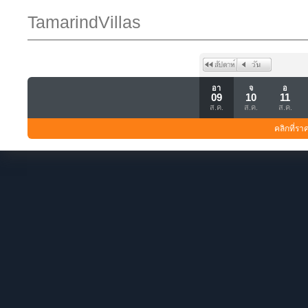
TamarindVillas
อา
จ
อ
09
10
11
ส.ค.
ส.ค.
ส.ค.
คลิกที่รา