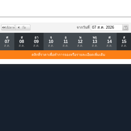
จากวันที่
ศ
ส
อา
จ
อ
พ
พฤ
ศ
ส
07
08
09
10
11
12
13
14
15
ส.ค.
ส.ค.
ส.ค.
ส.ค.
ส.ค.
ส.ค.
ส.ค.
ส.ค.
ส.ค.
คลิกที่ราคาเพื่อทำการจองหรือรายละเอียดเพิ่มเติม