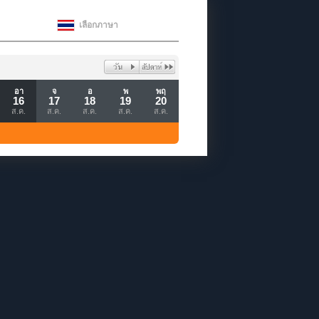
เลือกภาษา
อา
จ
อ
พ
พฤ
16
17
18
19
20
ส.ค.
ส.ค.
ส.ค.
ส.ค.
ส.ค.