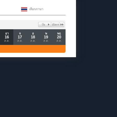
เลือกภาษา
อา
จ
อ
พ
พฤ
16
17
18
19
20
ส.ค.
ส.ค.
ส.ค.
ส.ค.
ส.ค.