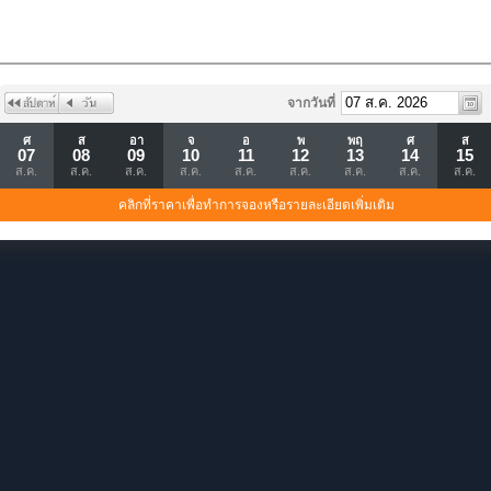
จากวันที่
ศ
ส
อา
จ
อ
พ
พฤ
ศ
ส
07
08
09
10
11
12
13
14
15
ส.ค.
ส.ค.
ส.ค.
ส.ค.
ส.ค.
ส.ค.
ส.ค.
ส.ค.
ส.ค.
คลิกที่ราคาเพื่อทำการจองหรือรายละเอียดเพิ่มเติม