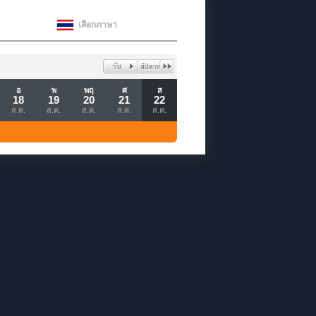
เลือกภาษา
อ
พ
พฤ
ศ
ส
18
19
20
21
22
ส.ค.
ส.ค.
ส.ค.
ส.ค.
ส.ค.