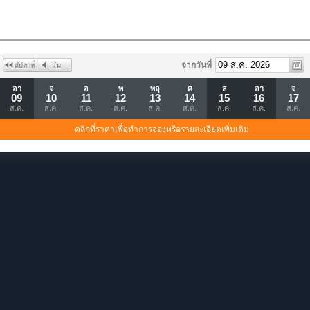
จากวันที่
อา
จ
อ
พ
พฤ
ศ
ส
อา
จ
09
10
11
12
13
14
15
16
17
ส.ค.
ส.ค.
ส.ค.
ส.ค.
ส.ค.
ส.ค.
ส.ค.
ส.ค.
ส.ค.
คลิกที่ราคาเพื่อทำการจองหรือรายละเอียดเพิ่มเติม