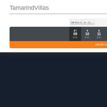
TamarindVillas
อา
จ
อ
09
10
11
ส.ค.
ส.ค.
ส.ค.
คลิกที่รา