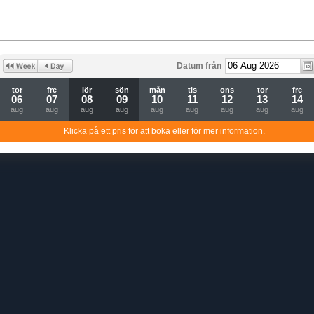
Datum från
tor
fre
lör
sön
mån
tis
ons
tor
fre
06
07
08
09
10
11
12
13
14
aug
aug
aug
aug
aug
aug
aug
aug
aug
Klicka på ett pris för att boka eller för mer information.