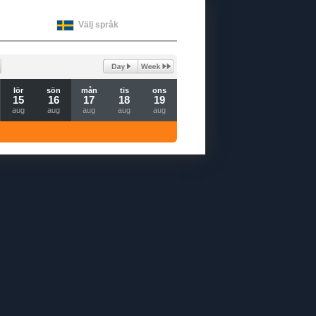
Välj språk
lör
sön
mån
tis
ons
15
16
17
18
19
aug
aug
aug
aug
aug