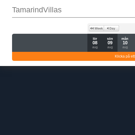
TamarindVillas
lör
sön
mån
08
09
10
aug
aug
aug
Klicka på ett