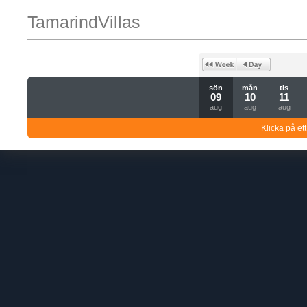
TamarindVillas
sön
mån
tis
09
10
11
aug
aug
aug
Klicka på ett