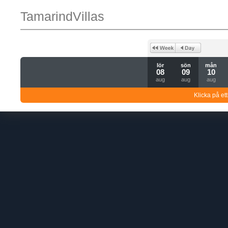
TamarindVillas
lör
sön
mån
08
09
10
aug
aug
aug
Klicka på ett