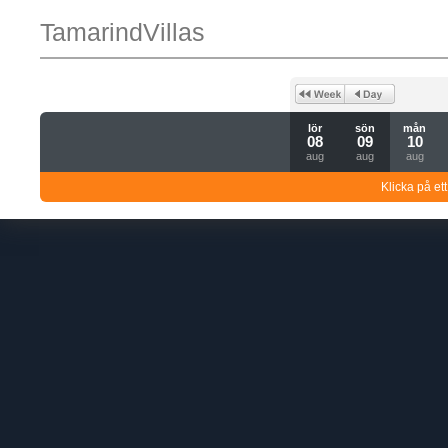
TamarindVillas
lör
sön
mån
08
09
10
aug
aug
aug
Klicka på ett