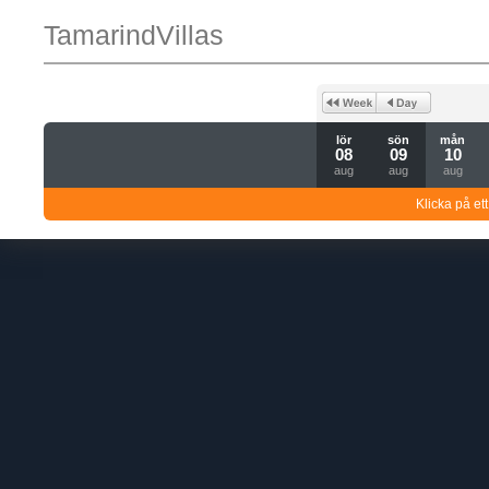
TamarindVillas
lör
sön
mån
08
09
10
aug
aug
aug
Klicka på ett