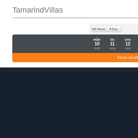
TamarindVillas
mån
tis
ons
10
11
12
aug
aug
aug
Klicka på ett