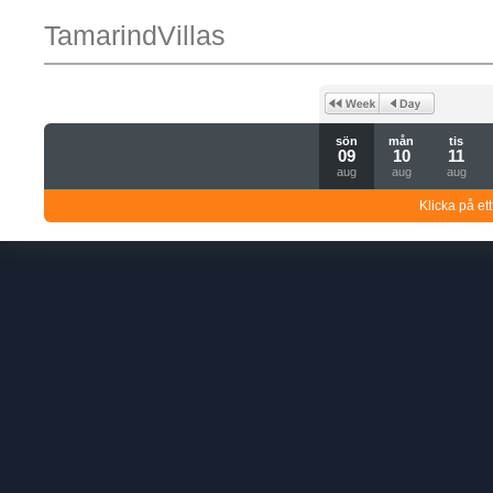
TamarindVillas
sön
mån
tis
09
10
11
aug
aug
aug
Klicka på ett